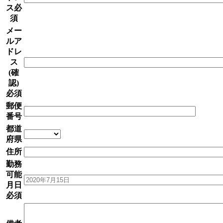
ス
必
須
メー
ルア
ドレ
ス
(確
認)
必須
郵便
番号
都道
府県
住所
勤務
可能
月日
必須