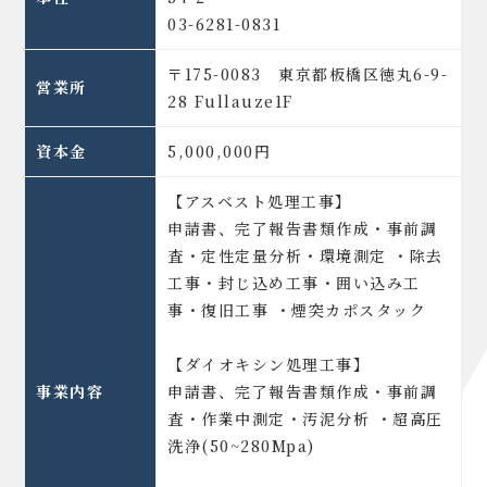
03-6281-0831
〒175-0083 東京都板橋区徳丸6-9-
営業所
28 Fullauze1F
資本金
5,000,000円
【アスベスト処理工事】
申請書、完了報告書類作成・事前調
査・定性定量分析・環境測定 ・除去
工事・封じ込め工事・囲い込み工
事・復旧工事 ・煙突カポスタック
【ダイオキシン処理工事】
事業内容
申請書、完了報告書類作成・事前調
査・作業中測定・汚泥分析 ・超高圧
洗浄(50~280Mpa)