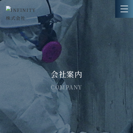
TOP
会社案内
会社案内
アスベスト除去工事
COMPANY
アスベスト除去の流れ
求人情報
お知らせ