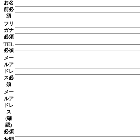
お名
前
必
須
フリ
ガナ
必須
TEL
必須
メー
ルア
ドレ
ス
必
須
メー
ルア
ドレ
ス
(確
認)
必須
お問